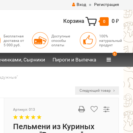
Вход
Регистрация
Корзина
0
0
₽
Бесплатная
Доступные
100%
доставка от
способы
натуральный
5 000 руб.
оплаты
продукт
1
ачинками, Сырники
Пироги и Выпечка
Радужные"
Следующий товар
Артикул:
013
Пельмени из Куриных