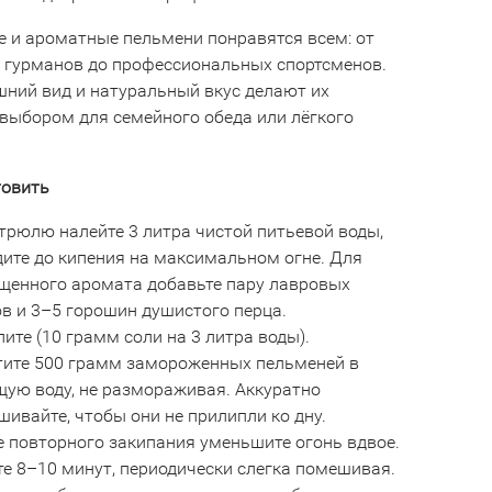
е и ароматные пельмени понравятся всем: от
 гурманов до профессиональных спортсменов.
шний вид и натуральный вкус делают их
выбором для семейного обеда или лёгкого
товить
трюлю налейте 3 литра чистой питьевой воды,
дите до кипения на максимальном огне. Для
щенного аромата добавьте пару лавровых
в и 3–5 горошин душистого перца.
ите (10 грамм соли на 3 литра воды).
тите 500 грамм замороженных пельменей в
щую воду, не размораживая. Аккуратно
ивайте, чтобы они не прилипли ко дну.
е повторного закипания уменьшите огонь вдвое.
е 8–10 минут, периодически слегка помешивая.