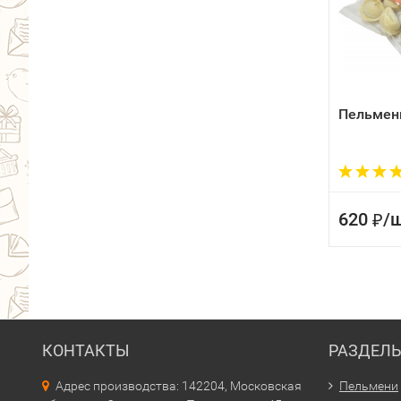
Пельмен
620
/
ш
₽
КОНТАКТЫ
РАЗДЕЛ
Адрес производства: 142204, Московская
Пельмени