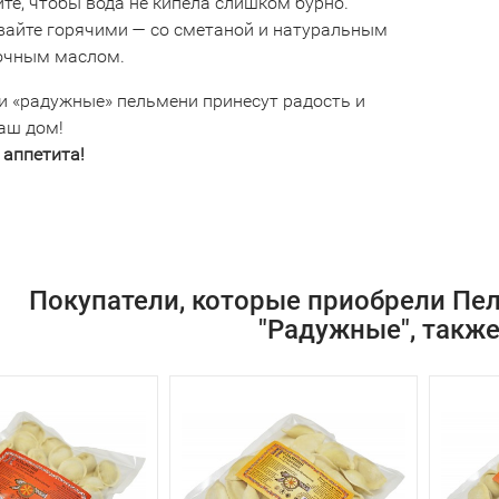
те, чтобы вода не кипела слишком бурно.
вайте горячими — со сметаной и натуральным
очным маслом.
и «радужные» пельмени принесут радость и
ваш дом!
 аппетита!
Покупатели, которые приобрели Пе
"Радужные", также