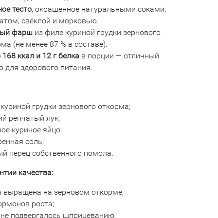
ое тесто
, окрашенное натуральными соками:
атом, свёклой и морковью.
ый фарш
из филе куриной грудки зернового
ма (не менее 87 % в составе).
 168 ккал и 12 г белка
в порции — отличный
р для здорового питания.
куриной грудки зернового откорма;
й репчатый лук;
ое куриное яйцо;
енная соль;
ый перец собственного помола.
нтии качества:
а выращена на зерновом откорме;
ормонов роста;
 не подвергалось шприцеванию.