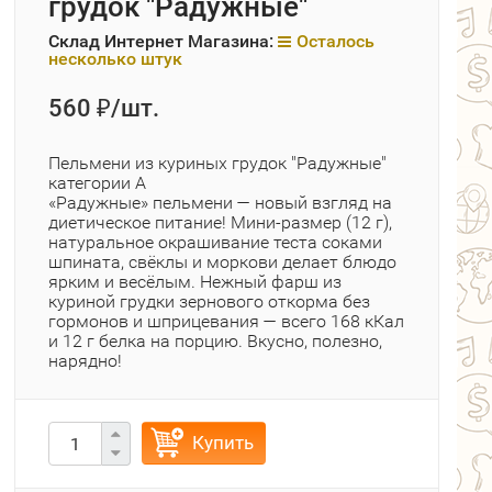
грудок "Радужные"
Склад Интернет Магазина:
Осталось
несколько штук
560
/шт.
₽
Пельмени из куриных грудок "Радужные"
категории А
«Радужные» пельмени — новый взгляд на
диетическое питание! Мини‑размер (12 г),
натуральное окрашивание теста соками
шпината, свёклы и моркови делает блюдо
ярким и весёлым. Нежный фарш из
куриной грудки зернового откорма без
гормонов и шприцевания — всего 168 кКал
и 12 г белка на порцию. Вкусно, полезно,
нарядно!
Купить