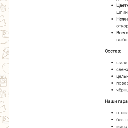
Цветн
шпин
Нежн
откор
Всего
выбо
Состав:
филе 
свежи
цельн
повар
чёрн
Наши гара
птиц
без г
мясо