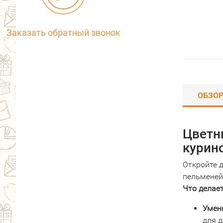
Заказать обратный звонок
ОБЗО
Цветн
курино
Откройте 
пельменей
Что делае
Умен
для д