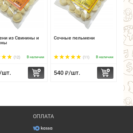
ени из Свинины и
Сочные пельмени
Пел
ины
Кру
В наличии
В наличии
(12)
(11)
/
шт.
540
/
шт.
580
₽
ОПЛАТА