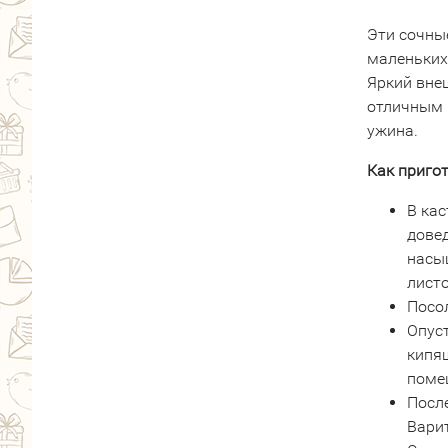
Эти сочны
маленьких
Яркий вне
отличным 
ужина.
Как приго
В кас
дове
насы
листо
Посол
Опус
кипя
помеш
Посл
Варит