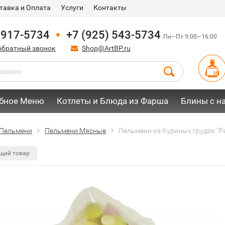
тавка и Оплата
Услуги
Контакты
 917-5734
+7 (925) 543-5734
Пн—Пт 9:00—16:00
обратный звонок
Shop@ArtBP.ru
бное Меню
Котлеты и Блюда из Фарша
Блины с н
Пельмени
Пельмени Мясные
Пельмени из Куриных грудок "
щий товар