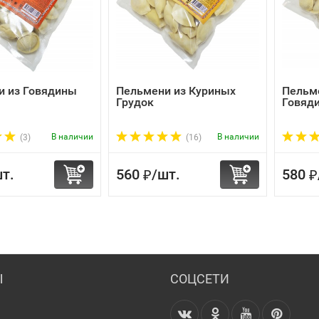
и из Говядины
Пельмени из Куриных
Пельм
Грудок
Говяд
В наличии
В наличии
(3)
(16)
т.
560
/
шт.
580
₽
₽
Ы
СОЦСЕТИ