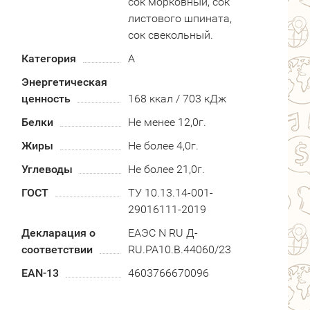
сок морковный, сок
листового шпината,
сок свекольный.
Категория
А
Энергетическая
ценность
168 ккал / 703 кДж
Белки
Не менее 12,0г.
Жиры
Не более 4,0г.
Углеводы
Не более 21,0г.
ГОСТ
ТУ 10.13.14-001-
29016111-2019
Декларация о
ЕАЭС N RU Д-
соответствии
RU.PA10.B.44060/23
EAN-13
4603766670096