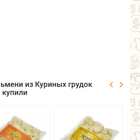
льмени из Куриных грудок
 купили