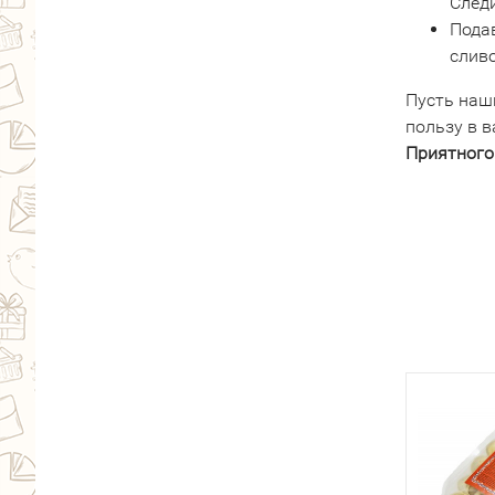
Следи
Пода
слив
Пусть наш
пользу в 
Приятного