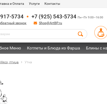
тавка и Оплата
Услуги
Контакты
 917-5734
+7 (925) 543-5734
Пн—Пт 9:00—16:00
обратный звонок
Shop@ArtBP.ru
бное Меню
Котлеты и Блюда из Фарша
Блины с н
Мясо, птица
Утка