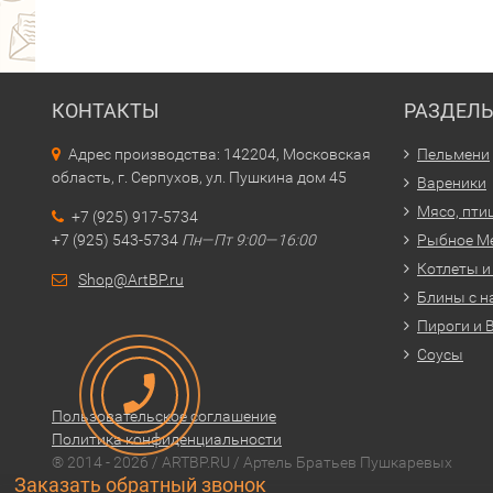
КОНТАКТЫ
РАЗДЕЛ
Адрес производства: 142204, Московская
Пельмени
область, г. Серпухов, ул. Пушкина дом 45
Вареники
Мясо, пти
+7 (925) 917-5734
+7 (925) 543-5734
Пн—Пт 9:00—16:00
Рыбное М
Котлеты и
Shop@ArtBP.ru
Блины с н
Пироги и 
Соусы
Пользовательское соглашение
Политика конфиденциальности
® 2014 - 2026 / ARTBP.RU / Артель Братьев Пушкаревых
Заказать обратный звонок