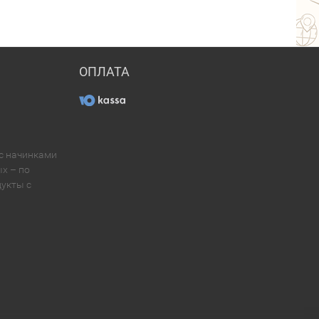
ОПЛАТА
 с начинками
х – по
укты с