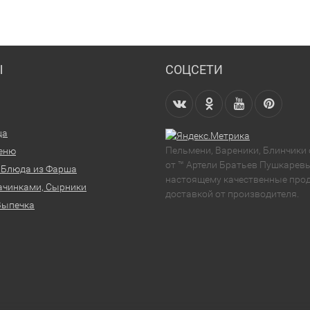
Ы
СОЦСЕТИ
ца
Пельмени, Вареники, Блинчики
еню
от ™ Артели Братьев Пушкаревы
 Блюда из Фарша
настоящему качественные прод
ачинками, Сырники
доставкой от производителя.
Выпечка