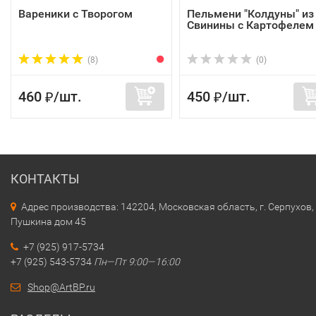
Вареники с Творогом
Пельмени "Колдуны" из
Свинины с Картофелем
(8)
(0)
460
/
шт.
450
/
шт.
₽
₽
КОНТАКТЫ
Адрес производства: 142204, Московская область, г. Серпухов, 
Пушкина дом 45
+7 (925) 917-5734
+7 (925) 543-5734
Пн—Пт 9:00—16:00
Shop@ArtBP.ru