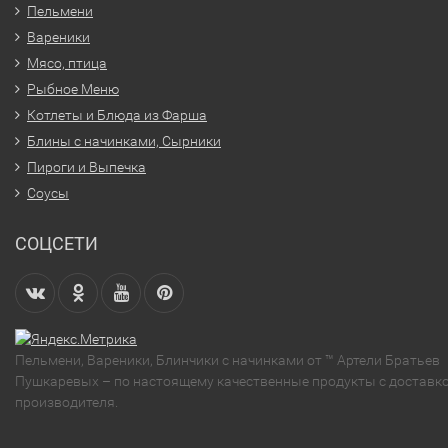
Пельмени
Вареники
Мясо, птица
Рыбное Меню
Котлеты и Блюда из Фарша
Блины с начинками, Сырники
Пироги и Выпечка
Соусы
СОЦСЕТИ
Пельмени, Вареники, Блинчики с начинками от ™ Артели Братьев
Пушкаревых – по настоящему качественные продукты с доставко
производителя.