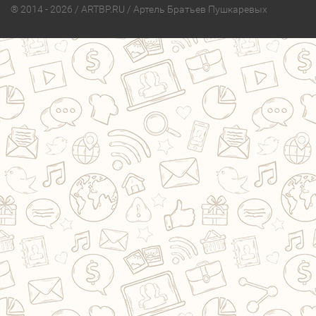
® 2014 - 2026 / ARTBP.RU / Артель Братьев Пушкаревых