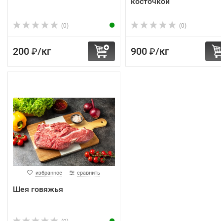
косточкой
(0)
(0)
200
/
кг
900
/
кг
₽
₽
избранное
сравнить
Шея говяжья