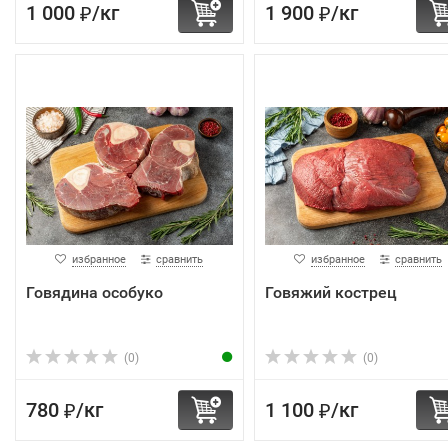
1 000
/
кг
1 900
/
кг
₽
₽
избранное
сравнить
избранное
сравнить
Говядина особуко
Говяжий кострец
(0)
(0)
780
/
кг
1 100
/
кг
₽
₽