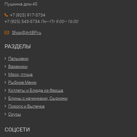
приправленные букетом ароматных трав. Это не начинка
Пушкина дом 45
поэма!
+7 (925) 917-5734
+7 (925) 543-5734
Пн—Пт 9:00—16:00
Желаете устроить себе и дорогим людям маленькую
вкусовую феерию?
Shop@ArtBP.ru
Для заказа наших кулинарных шедевров – просто закаж
РАЗДЕЛЫ
на сайте или позвоните нам! Мы уже ждем!
Пельмени
Вареники
Мясо, птица
Рыбное Меню
Котлеты и Блюда из Фарша
Блины с начинками, Сырники
Пироги и Выпечка
Соусы
СОЦСЕТИ