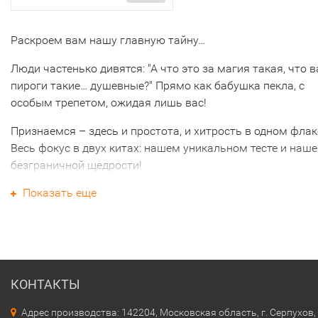
Раскроем вам нашу главную тайну…
Люди частенько дивятся: "А что это за магия такая, что 
пироги такие… душевные?" Прямо как бабушка пекла, с
особым трепетом, ожидая лишь вас!
Признаемся – здесь и простота, и хитрость в одном флак
Весь фокус в двух китах: нашем уникальном тесте и наше
безграничной щедрости!
Показать еще
Начнем с теста, нашей гордости! Мы колдуем над ним бе
суеты, своими руками. Оно живет, дышит, поднимается,
становясь нежным, как облачко, тонким, как первый снег,
воздушным, как весенний ветерок.
А начинка? Это вообще отдельная песня! Здесь мы точно
КОНТАКТЫ
скупимся. В каждом пироге – настоящее сокровище!
Крупные, сочные куски отборной северной рыбы,
Адрес производства: 142204, Московская область, г. Серпухов, 