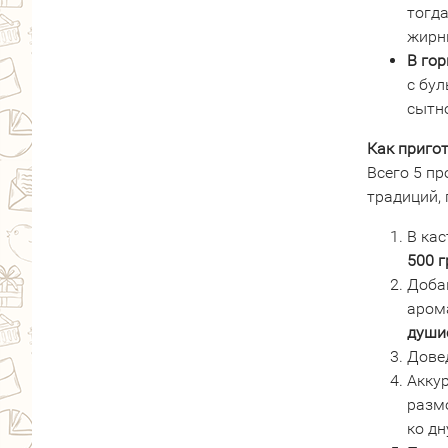
тогд
жирн
В гор
с бул
сытн
Как приго
Всего 5 пр
традиций, 
В ка
500 
Доба
аром
души
Дове
Аккур
разм
ко дн