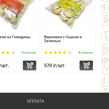
ени из Говядины
Вареники с Сыром и
Вар
Зеленью
Гри
В наличии
В наличии
(3)
(5)
/
шт.
570
/
шт.
320
₽
ОПЛАТА