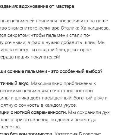
оздания: вдохновение от мастера
чных пельменей появился после визита на наше
тво знаменитого кулинара Сталика Ханкишиева.
лся секретом: чтобы пельмени стали по-
у сочными, в фарш нужно добавить шпик. Мы
сь к совету - и создали блюдо, которое
сердца наших покупателей!
ши сочные пельмени - это особенный выбор?
тичный вкус.
Максимально приближены к
евенским» пельменям: сочетание постной
дины и шпика даёт насыщенный, богатый вкус и
роятную сочность в каждом укусе.
иции с ноткой современности.
Мы сохранили дух
шнего приготовления, но довели рецепт до
ршенства.
ство без компромиссов.
Категория Б говорит