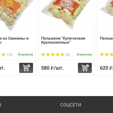
 из Свинины и
Пельмени "Купеческие
Пельм
ы
Крупнолепные"
В наличии
В наличии
(12)
(6)
т.
580
/
шт.
620
₽
₽
Ы
СОЦСЕТИ