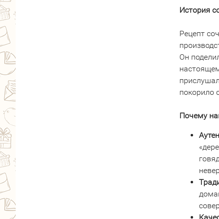
История с
Рецепт со
производс
Он подели
настоящем
прислушали
покорило 
Почему на
Аутен
«дер
говя
неве
Трад
дома
сове
Каче