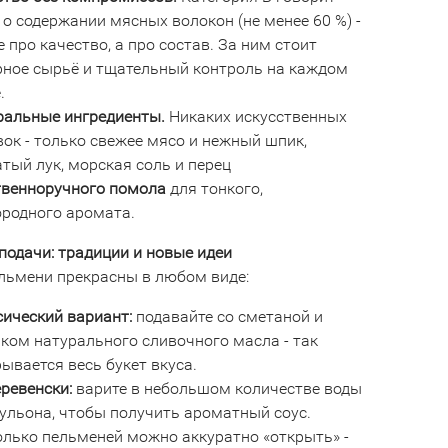
о содержании мясных волокон (не менее 60 %) -
е про качество, а про состав. За ним стоит
рное сырьё и тщательный контроль на каждом
.
ральные ингредиенты.
Никаких искусственных
ок - только свежее мясо и нежный шпик,
тый лук, морская соль и перец
твенноручного помола
для тонкого,
ородного аромата.
подачи: традиции и новые идеи
льмени прекрасны в любом виде:
сический вариант:
подавайте со сметаной и
ком натурального сливочного масла - так
ывается весь букет вкуса.
ревенски:
варите в небольшом количестве воды
ульона, чтобы получить ароматный соус.
олько пельменей можно аккуратно «открыть» -