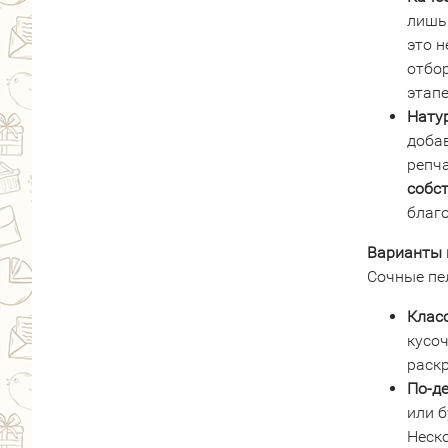
лишь 
это н
отбо
этапе
Нату
добав
репча
собс
благ
Варианты 
Сочные пе
Клас
кусоч
раскр
По-де
или б
Неск