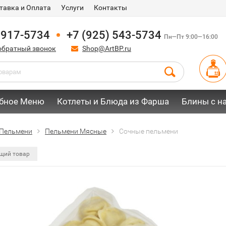
тавка и Оплата
Услуги
Контакты
 917-5734
+7 (925) 543-5734
Пн—Пт 9:00—16:00
обратный звонок
Shop@ArtBP.ru
бное Меню
Котлеты и Блюда из Фарша
Блины с н
Пельмени
Пельмени Мясные
Сочные пельмени
щий товар