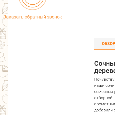
Заказать обратный звонок
ОБЗО
Сочные
дерев
Почувству
наши сочн
семейных р
отборной 
ароматным
добавили 