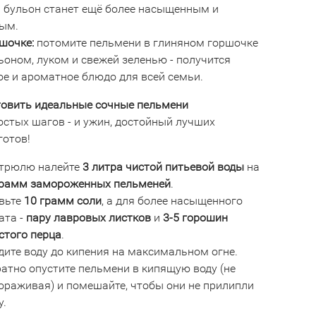
а бульон станет ещё более насыщенным и
ым.
шочке:
потомите пельмени в глиняном горшочке
ьоном, луком и свежей зеленью - получится
ое и ароматное блюдо для всей семьи.
товить идеальные сочные пельмени
остых шагов - и ужин, достойный лучших
готов!
стрюлю налейте
3 литра чистой питьевой воды
на
грамм замороженных пельменей
.
вьте
10 грамм соли
, а для более насыщенного
ата -
пару лавровых листков
и
3-5 горошин
стого перца
.
дите воду до кипения на максимальном огне.
атно опустите пельмени в кипящую воду (не
ораживая) и помешайте, чтобы они не прилипли
у.