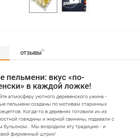
11
Р
ОТЗЫВЫ
 пельмени: вкус «по-
енски» в каждой ложке!
йте атмосферу уютного деревенского ужина -
ые пельмени созданы по мотивам старинных
ецептов. Когда-то в деревнях готовили их из
постной говядины и жирной свинины, подавали с
 бульоном… Мы возродили эту традицию - и
свой фирменный штрих!