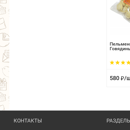
Пельмени
Говядин
580
/
ш
₽
КОНТАКТЫ
РАЗДЕЛ