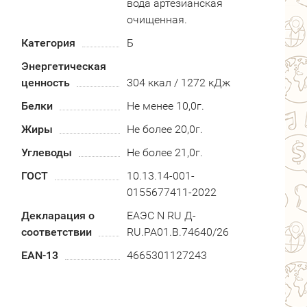
вода артезианская
очищенная.
Категория
Б
Энергетическая
ценность
304 ккал / 1272 кДж
Белки
Не менее 10,0г.
Жиры
Не более 20,0г.
Углеводы
Не более 21,0г.
ГОСТ
10.13.14-001-
0155677411-2022
Декларация о
ЕАЭС N RU Д-
соответствии
RU.РА01.В.74640/26
EAN-13
4665301127243