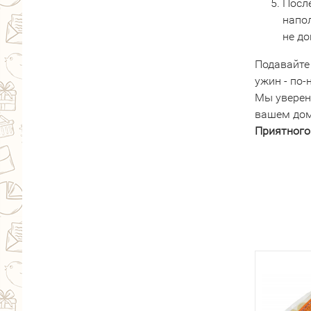
Посл
напо
не до
Подавайте 
ужин - по
Мы уверен
вашем дом
Приятного