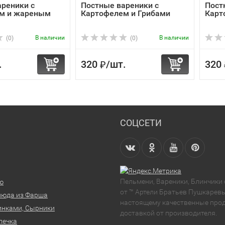
ареники с
Постные вареники с
Пост
м и жареным
Картофелем и Грибами
Карт
В наличии
В наличии
(0)
(0)
.
320
/
шт.
320
₽
СОЦСЕТИ
Пельмени, Вареники, Блинчики
ю
от ™ Артели Братьев Пушкаревы
люда из Фарша
настоящему качественные прод
инками, Сырники
доставкой от производителя.
печка