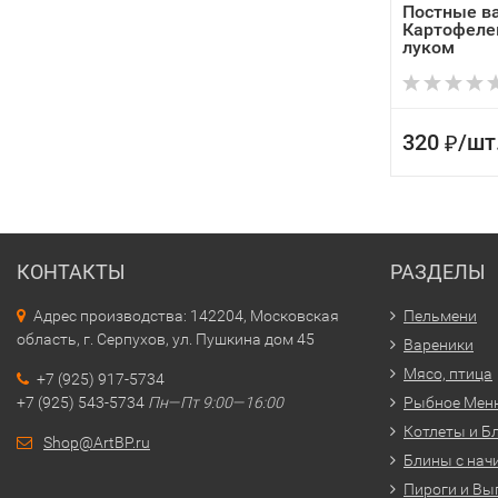
Постные в
Картофеле
луком
320
/
шт
₽
КОНТАКТЫ
РАЗДЕЛЫ
Адрес производства: 142204, Московская
Пельмени
область, г. Серпухов, ул. Пушкина дом 45
Вареники
Мясо, птица
+7 (925) 917-5734
+7 (925) 543-5734
Пн—Пт 9:00—16:00
Рыбное Мен
Котлеты и Б
Shop@ArtBP.ru
Блины с нач
Пироги и Вы