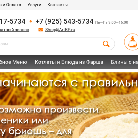
а и Оплата
Услуги
Контакты
917-5734
+7 (925) 543-5734
Пн—Пт 9:00—16:00
ратный звонок
Shop@ArtBP.ru
бное Меню
Котлеты и Блюда из Фарша
Блины с н