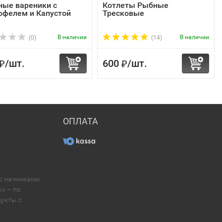
ные вареники с
Котлеты Рыбные
офелем и Капустой
Тресковые
В наличии
В наличии
(0)
(14)
/
шт.
600
/
шт.
₽
₽
ОПЛАТА
 с начинками
х – по
укты с