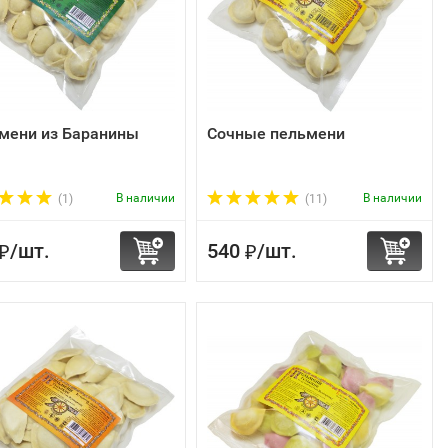
мени из Баранины
Сочные пельмени
В наличии
В наличии
(1)
(11)
/
шт.
540
/
шт.
₽
₽