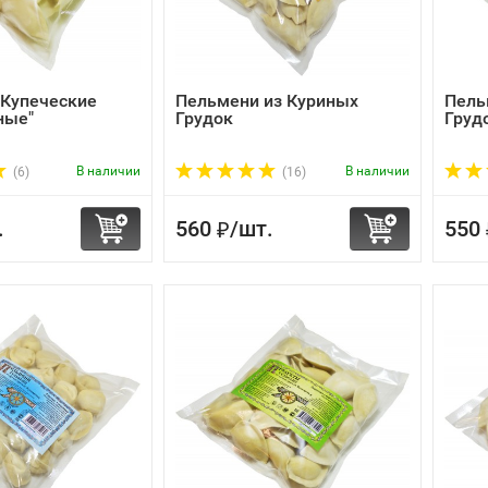
"Купеческие
Пельмени из Куриных
Пель
ные"
Грудок
Груд
В наличии
В наличии
(6)
(16)
.
560
/
шт.
550
₽