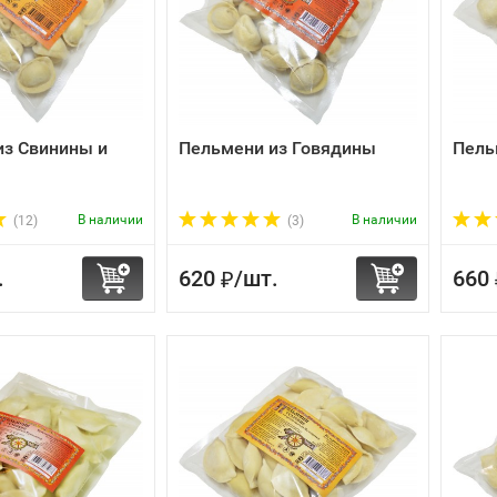
из Свинины и
Пельмени из Говядины
Пель
В наличии
В наличии
(12)
(3)
.
620
/
шт.
660
₽