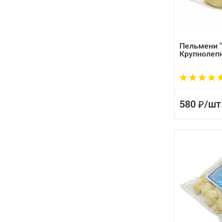
Пельмени 
Крупнолеп
580
/
шт
₽