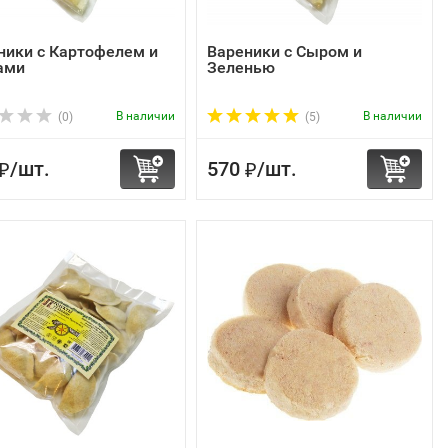
ники с Картофелем и
Вареники с Сыром и
ами
Зеленью
В наличии
В наличии
(0)
(5)
/
шт.
570
/
шт.
₽
₽