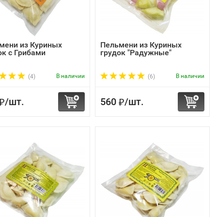
мени из Куриных
Пельмени из Куриных
ок с Грибами
грудок "Радужные"
В наличии
В наличии
(4)
(6)
/
шт.
560
/
шт.
₽
₽