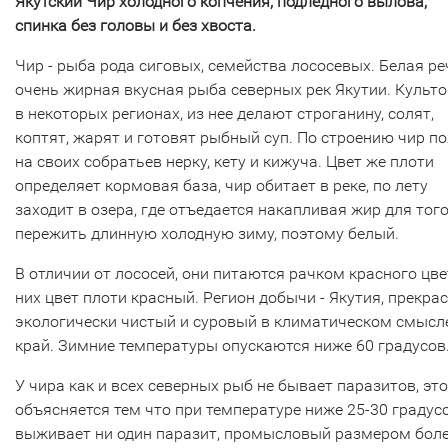
Якутский Чир холодного копчения, подлёдного вылова,
спинка без головы и без хвоста.
Чир - рыба рода сиговых, семейства лососевых. Белая р
очень жирная вкусная рыба северных рек Якутии. Культ
в некоторых регионах, из нее делают строганину, солят,
коптят, жарят и готовят рыбный суп. По строению чир п
на своих собратьев нерку, кету и кижуча. Цвет же плоти
определяет кормовая база, чир обитает в реке, по лету
заходит в озера, где отъедается накапливая жир для тог
пережить длинную холодную зиму, поэтому белый.
В отличии от лососей, они питаются рачком красного цвет
них цвет плоти красный. Регион добычи - Якутия, прекра
экологически чистый и суровый в климатическом смысл
край. Зимние температуры опускаются ниже 60 градусов
У чира как и всех северных рыб не бывает паразитов, это
объясняется тем что при температуре ниже 25-30 градус
выживает ни один паразит, промысловый размером боле