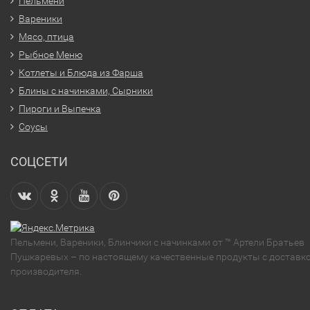
Пельмени
Вареники
Мясо, птица
Рыбное Меню
Котлеты и Блюда из Фарша
Блины с начинками, Сырники
Пироги и Выпечка
Соусы
СОЦСЕТИ
Пельмени, Вареники, Блинчики с начинками от ™ Артели Братьев
Пушкаревых – по настоящему качественные продукты с доставко
производителя.