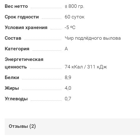
Вес нетто
± 800 гр.
Срок годности
60 суток
Условия хранения
-5 ᵒС
Состав
Чир подлёдного вылова
Категория
А
Энергетическая
ценность
74 кКал / 311 кДж
Белки
8,9
Жиры
4,0
Углеводы
0,7
Отзывы (
2
)