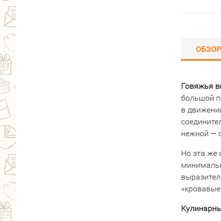
ОБЗО
Говяжья
в
большой
п
в
движени
соедините
нежной
— 
Но
эта
же
минималь
выразител
«кровавые
Кулинарн