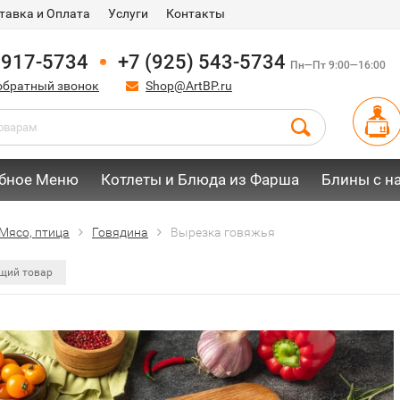
тавка и Оплата
Услуги
Контакты
 917-5734
+7 (925) 543-5734
Пн—Пт 9:00—16:00
обратный звонок
Shop@ArtBP.ru
бное Меню
Котлеты и Блюда из Фарша
Блины с н
Мясо, птица
Говядина
Вырезка говяжья
щий товар