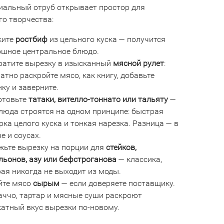
иальный
отруб
открывает
простор
для
го
творчества:
ките
ростбиф
из
цельного
куска
— получится
ошное
центральное
блюдо.
ратите
вырезку
в
изысканный
мясной
рулет
:
ратно
раскройте
мясо,
как
книгу,
добавьте
нку
и
заверните.
отовьте
татаки,
вителло‑тоннато
или
тальяту
—
люда
строятся
на
одном
принципе:
быстрая
рка
целого
куска
и
тонкая
нарезка.
Разница
— в
че
и
соусах.
жьте
вырезку
на
порции
для
стейков,
льонов,
азу
или
бефстроганова
— классика,
рая
никогда
не
выходит
из
моды.
йте
мясо
сырым
— если
доверяете
поставщику.
аччо,
тартар
и
мясные
суши
раскроют
катный
вкус
вырезки
по‑новому.