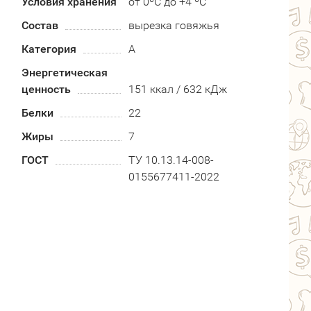
Условия хранения
от 0ºС до +4 ºС
Состав
вырезка говяжья
Категория
А
Энергетическая
ценность
151 ккал / 632 кДж
Белки
22
Жиры
7
ГОСТ
ТУ 10.13.14-008-
0155677411-2022