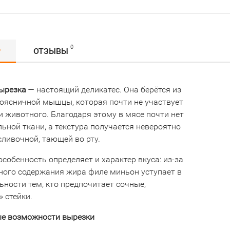
0
Р
ОТЗЫВЫ
ырезка
— настоящий
деликатес.
Она
берётся
из
оясничной
мышцы,
которая
почти
не
участвует
и
животного.
Благодаря
этому
в
мясе
почти
нет
льной
ткани,
а
текстура
получается
невероятно
сливочной,
тающей
во
рту.
особенность
определяет
и
характер
вкуса:
из‑за
ного
содержания
жира
филе
миньон
уступает
в
ьности
тем,
кто
предпочитает
сочные,
»
стейки.
ые
возможности
вырезки