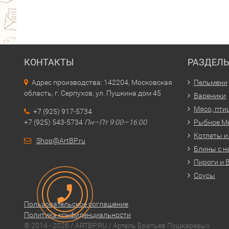
КОНТАКТЫ
РАЗДЕЛ
Адрес производства: 142204, Московская
Пельмени
область, г. Серпухов, ул. Пушкина дом 45
Вареники
Мясо, пти
+7 (925) 917-5734
+7 (925) 543-5734
Пн—Пт 9:00—16:00
Рыбное М
Котлеты и
Shop@ArtBP.ru
Блины с н
Пироги и 
Соусы
Пользовательское соглашение
Политика конфиденциальности
® 2014 - 2026 / ARTBP.RU / Артель Братьев Пушкаревых