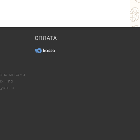
ОПЛАТА
 с начинками
х – по
укты с