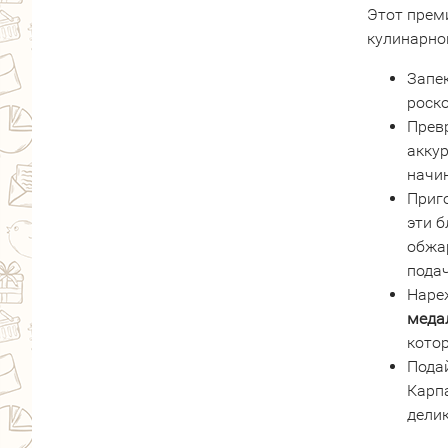
Этот
прем
кулинарно
Запе
роск
Прев
акку
начи
Приг
эти
б
обжа
пода
Наре
меда
кото
Пода
Карп
дели