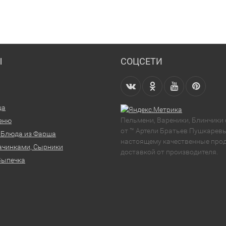
Ы
СОЦСЕТИ
ца
Пельмени, Вареники, Блинчики
еню
от ™ Артели Братьев Пушкаревы
 Блюда из Фарша
настоящему качественные прод
ачинками, Сырники
доставкой от производителя.
Выпечка