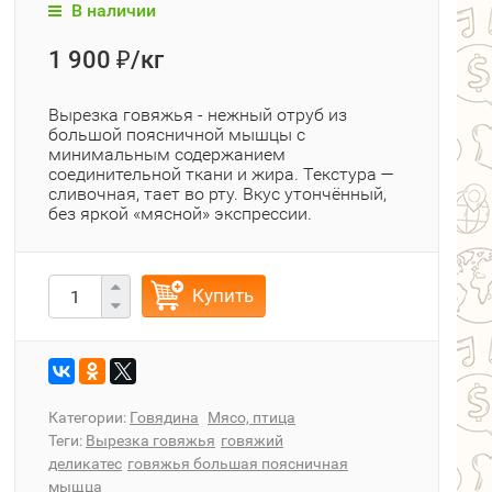
В наличии
1 900
/кг
₽
Вырезка говяжья - нежный отруб из
большой поясничной мышцы с
минимальным содержанием
соединительной ткани и жира. Текстура —
сливочная, тает во рту. Вкус утончённый,
без яркой «мясной» экспрессии.
Купить
Категории:
Говядина
Мясо, птица
Теги:
Вырезка говяжья
говяжий
деликатес
говяжья большая поясничная
мыщца