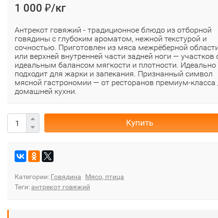
1 000
/кг
₽
Антрекот говяжий - традиционное блюдо из отборной
говядины с глубоким ароматом, нежной текстурой и
сочностью. Приготовлен из мяса межрёберной област
или верхней внутренней части задней ноги — участков 
идеальным балансом мягкости и плотности. Идеально
подходит для жарки и запекания. Признанный символ
мясной гастрономии — от ресторанов премиум‑класса
домашней кухни.
Купить
Категории:
Говядина
Мясо, птица
Теги:
антрекот говяжий