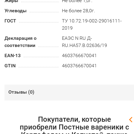
Жиры
Не более 1,0г.
Углеводы
Не более 28,0г.
ГОСТ
ТУ 10.72.19-002-29016111-
2019
Декларация о
ЕАЭС N RU Д-
соответствии
RU.HA57.B.02636/19
EAN-13
4603766670041
GTIN
4603766670041
Отзывы (
0
)
Покупатели, которые
приобрели Постные вареники с